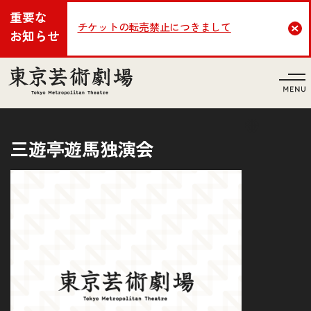
重要な
チケットの転売禁止につきまして
Cl
お知らせ
言語
三遊亭遊馬独演会