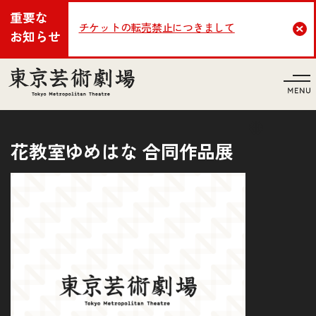
重要な
チケットの転売禁止につきまして
Cl
お知らせ
言語
花教室ゆめはな 合同作品展