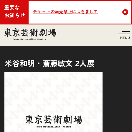
重要な
チケットの転売禁止につきまして
Cl
お知らせ
言語
米谷和明・斎藤敏文 2人展