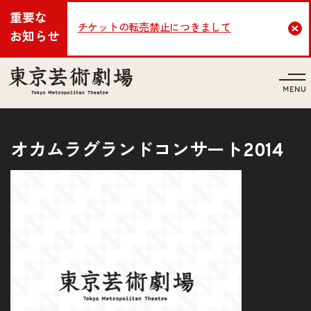
重要な
チケットの転売禁止につきまして
Cl
お知らせ
言語
オカムラグランドコンサート2014