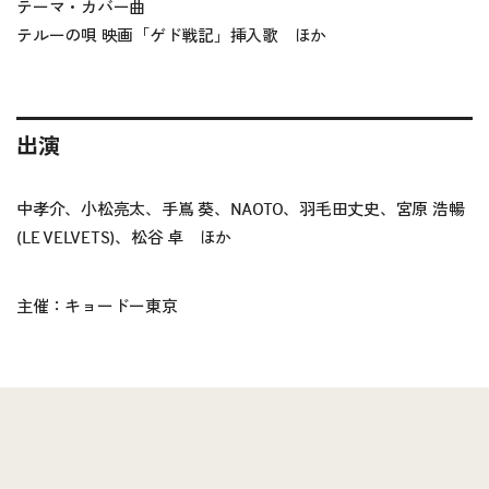
テーマ・カバー曲
テルーの唄 映画「ゲド戦記」挿入歌 ほか
出演
中孝介、小松亮太、手嶌 葵、NAOTO、羽毛田丈史、宮原 浩暢
(LE VELVETS)、松谷 卓 ほか
主催：キョードー東京