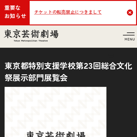
重要な
チケットの転売禁止につきまして
Cl
お知らせ
言語
東京都特別支援学校第23回総合文化
祭展示部門展覧会