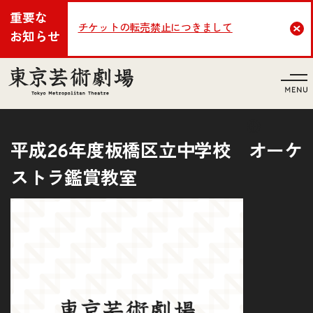
重要な
チケットの転売禁止につきまして
Cl
お知らせ
言語
平成26年度板橋区立中学校 オーケ
ストラ鑑賞教室