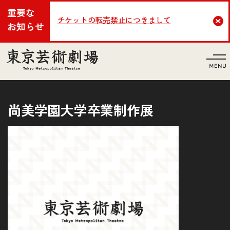
重要な
チケットの転売禁止につきまして
Cl
お知らせ
言語
尚美学園大学卒業制作展