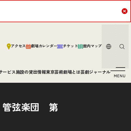
Cl
言語
サイト内
アクセス
劇場カレンダー
チケット
館内マップ
サービス
施設の貸出情報
東京芸術劇場とは
芸劇ジャーナル
ィ管弦楽団 第