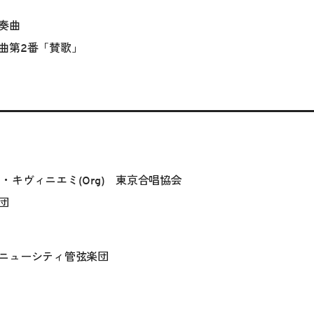
奏曲
曲第2番「賛歌」
ヴィ・キヴィニエミ(Org) 東京合唱協会
団
ニューシティ管弦楽団