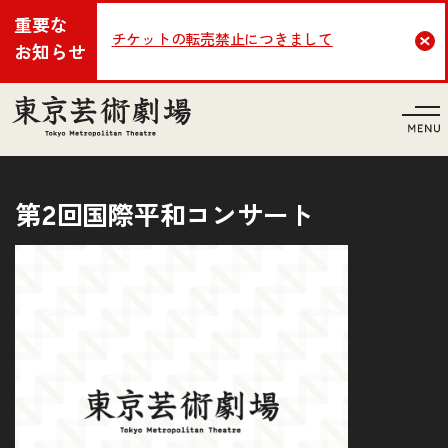
重要な
チケットの転売禁止につきまして
Cl
お知らせ
言語
第2回国際平和コンサート