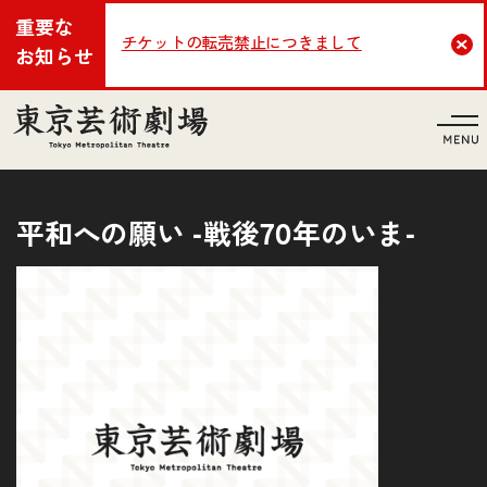
重要な
チケットの転売禁止につきまして
Cl
お知らせ
言語
平和への願い -戦後70年のいま-