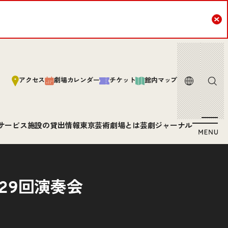
Cl
言語
サイト内
アクセス
劇場カレンダー
チケット
館内マップ
サービス
施設の貸出情報
東京芸術劇場とは
芸劇ジャーナル
29回演奏会