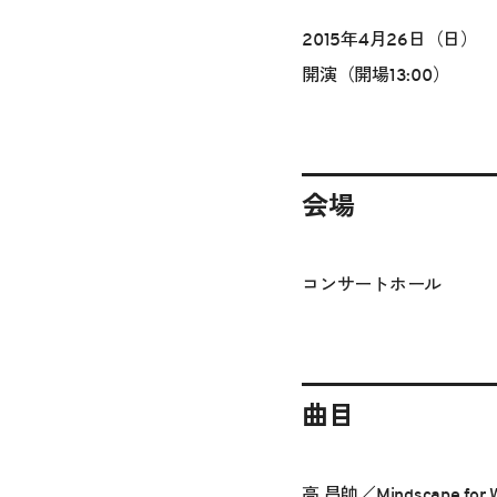
2015年4月26日（日）
開演（開場13:00）
会場
コンサートホール
曲目
高 昌帥／Mindscape f