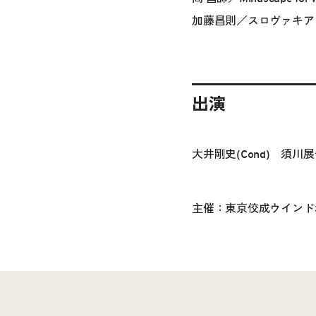
加藤昌則／スロヴァキア
出演
大井剛史(Cond) 須川
主催：東京佼成ウインド