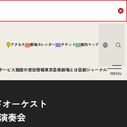
Cl
言語
サイト内
アクセス
劇場カレンダー
チケット
館内マップ
サービス
施設の貸出情報
東京芸術劇場とは
芸劇ジャーナル
ドオーケスト
期演奏会