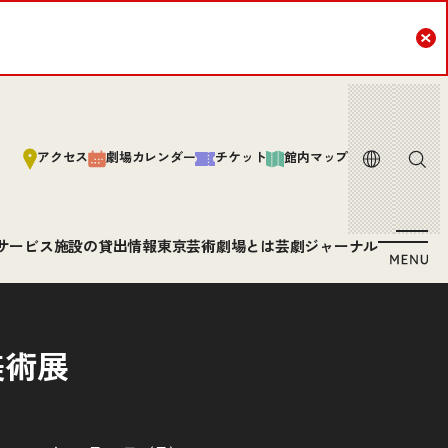
Cl
言語
サイト内
アクセス
劇場カレンダー
チケット
館内マップ
サービス
施設の貸出情報
東京芸術劇場とは
芸劇ジャーナル
美術展