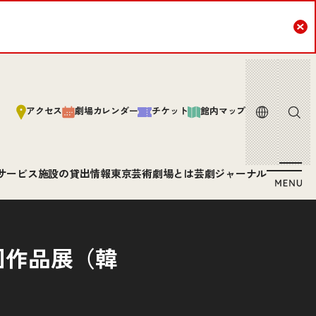
Cl
言語
サイト内
アクセス
劇場カレンダー
チケット
館内マップ
サービス
施設の貸出情報
東京芸術劇場とは
芸劇ジャーナル
国作品展（韓
）