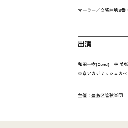
マーラー／交響曲第3番 
出演
和田一樹(Cond) 林 美
東京アカデミッシェカペ
主催：豊島区管弦楽団