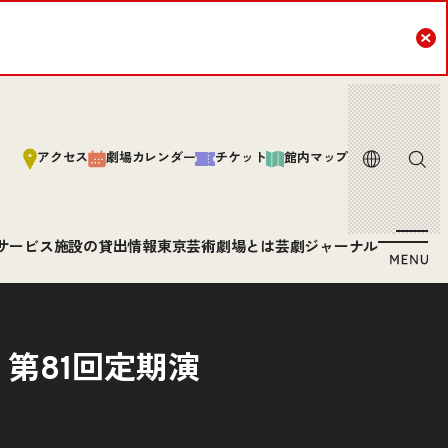
Cl
言語
サイト内
アクセス
劇場カレンダー
チケット
館内マップ
サービス
施設の貸出情報
東京芸術劇場とは
芸劇ジャーナル
第81回定期演