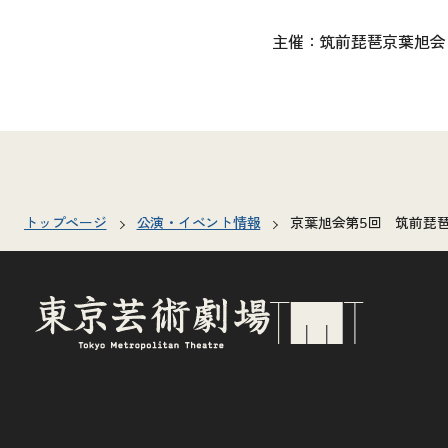
主催：筑前琵琶京葉旭会
トップページ
公演・イベント情報
京葉旭会第5回 筑前琵