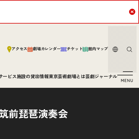
Cl
言語
サイト内
アクセス
劇場カレンダー
チケット
館内マップ
サービス
施設の貸出情報
東京芸術劇場とは
芸劇ジャーナル
 筑前琵琶演奏会