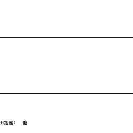
田旭麓） 他