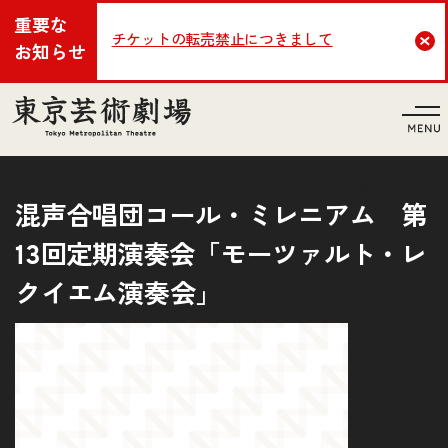
重要な
チケットの転売禁止につきまして
Cl
お知らせ
言語
混声合唱団コール・ミレニアム 第
13回定期演奏会「モーツァルト・レ
クイエム演奏会」