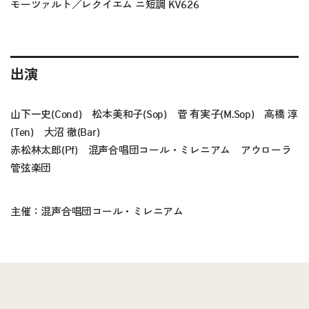
モーツァルト／レクイエム ニ短調 KV626
出演
山下一史(Cond) 松本美和子(Sop) 菅 有実子(M.Sop) 高橋 淳
(Ten) 大沼 徹(Bar)
赤松林太郎(Pf) 混声合唱団コール・ミレニアム アウローラ
管弦楽団
主催：混声合唱団コール・ミレニアム