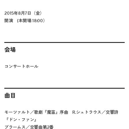
2015年8月7日（金）
開演 (本開場 18:00）
会場
コンサートホール
曲目
モーツァルト／歌劇『魔笛』序曲 R.シュトラウス／交響詩
『ドン・ファン』
ブラームス／交響曲第2番