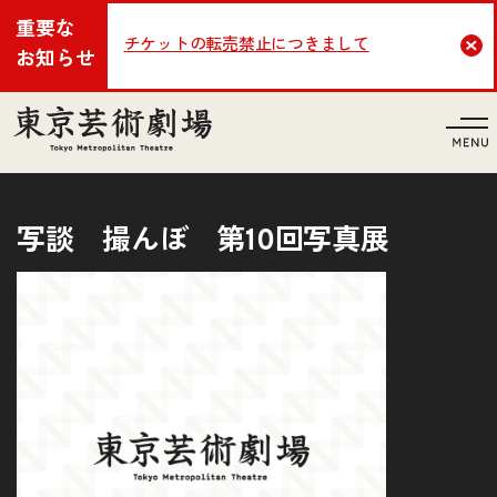
重要な
チケットの転売禁止につきまして
Cl
お知らせ
言語
写談 撮んぼ 第10回写真展