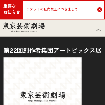
重要な
チケットの転売禁止につきまして
Cl
お知らせ
言語
第22回創作者集団アートピックス展