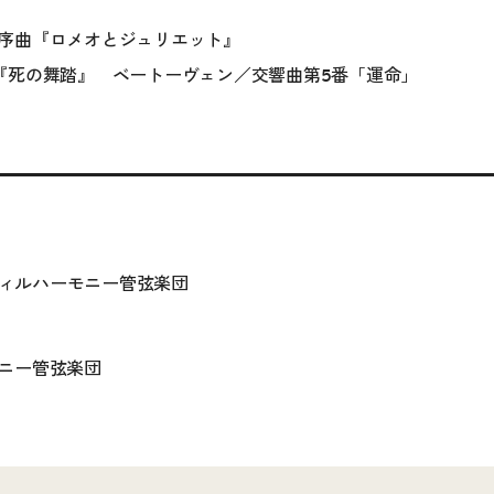
序曲『ロメオとジュリエット』
『死の舞踏』 ベートーヴェン／交響曲第5番「運命」
金フィルハーモニー管弦楽団
ニー管弦楽団