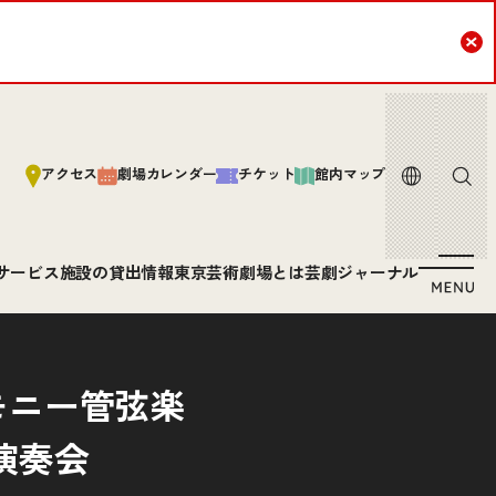
Cl
言語
サイト内
アクセス
劇場カレンダー
チケット
館内マップ
サービス
施設の貸出情報
東京芸術劇場とは
芸劇ジャーナル
モニー管弦楽
演奏会