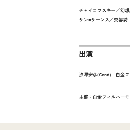
チャイコフスキー／幻想
サン=サーンス／交響詩
出演
汐澤安彦(Cond) 白
主催：白金フィルハーモ