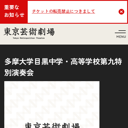
重要な
チケットの転売禁止につきまして
Cl
お知らせ
言語
多摩大学目黒中学・高等学校第九特
別演奏会