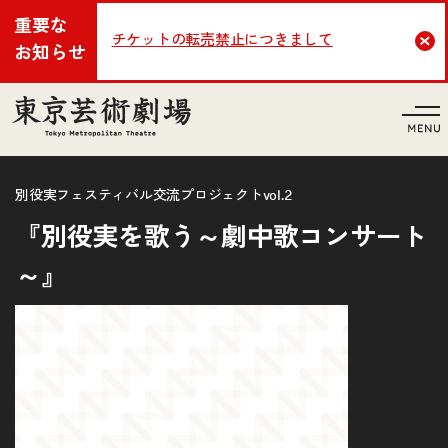
重要な
チケットの転売禁止につきまして
Cl
お知らせ
言語
別役実フェスティバル交流プロジェクトvol.2
『別役実を歌う～劇中歌コンサート
～』