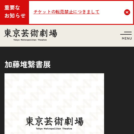
重要な
チケットの転売禁止につきまして
Cl
お知らせ
言語
加藤堆繋書展