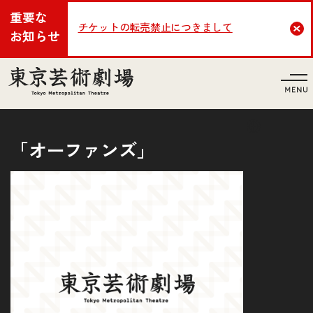
重要な
チケットの転売禁止につきまして
Cl
お知らせ
言語
「オーファンズ」