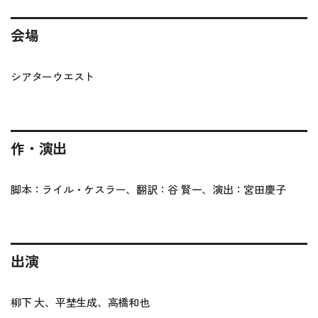
会場
シアターウエスト
作・演出
脚本：ライル・ケスラー、翻訳：谷 賢一、演出：宮田慶子
出演
柳下 大、平埜生成、高橋和也