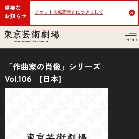
重要な
チケットの転売禁止につきまして
Cl
お知らせ
言語
「作曲家の肖像」シリーズ
Vol.106 [日本]