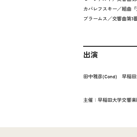
カバレフスキー／組曲『道
ブラームス／交響曲第1番
出演
田中雅彦(Cond) 早稲
主催：早稲田大学交響楽