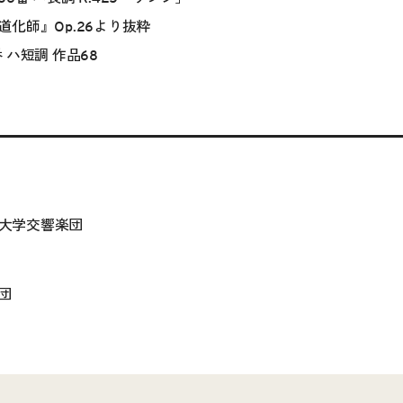
化師』Op.26より抜粋
 ハ短調 作品68
田大学交響楽団
団