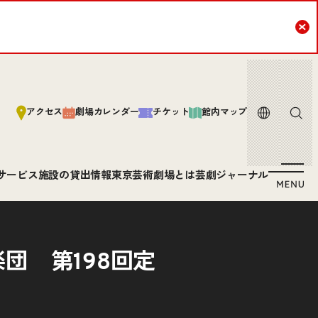
Cl
言語
サイト内
アクセス
劇場カレンダー
チケット
館内マップ
サービス
施設の貸出情報
東京芸術劇場とは
芸劇ジャーナル
団 第198回定