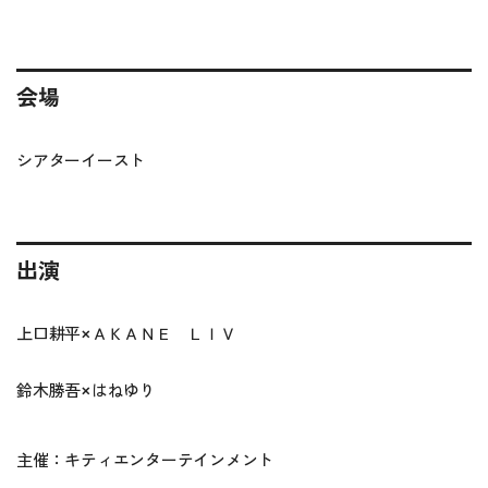
会場
シアターイースト
出演
上口耕平×ＡＫＡＮＥ ＬＩＶ
鈴木勝吾×はねゆり
主催：キティエンターテインメント