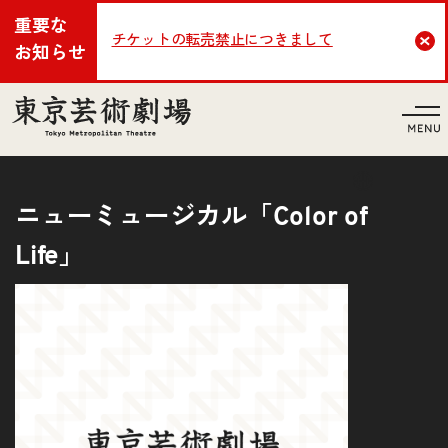
重要な
チケットの転売禁止につきまして
Cl
お知らせ
言語
ニューミュージカル「Color of
Life」