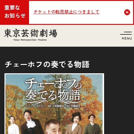
重要な
チケットの転売禁止につきまして
Cl
お知らせ
言語
チェーホフの奏でる物語