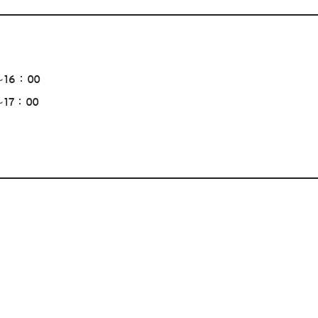
～16：00
～17：00