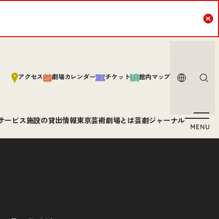
Cl
言語
サイト内
アクセス
劇場カレンダー
チケット
館内マップ
サービス
施設の貸出情報
東京芸術劇場とは
芸劇ジャーナル