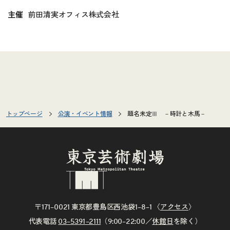
主催
前田清実オフィス株式会社
トップページ
公演・イベント情報
題名未定Ⅲ －時計と木馬－
〒171–0021 東京都豊島区西池袋1–8–1 〈
アクセス
〉
代表電話
03–5391–2111
（9:00–22:00／
休館日
を除く）