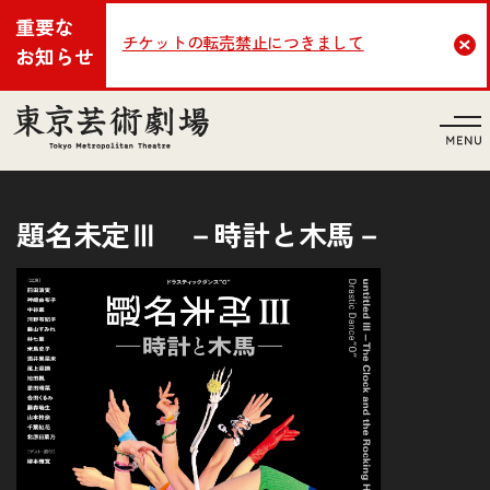
重要な
チケットの転売禁止につきまして
Cl
お知らせ
言語
題名未定Ⅲ －時計と木馬－