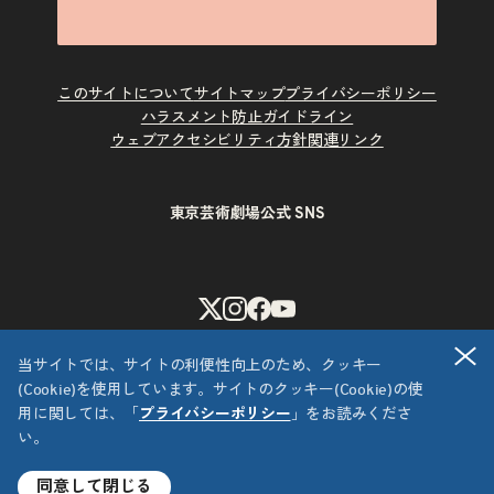
このサイトについて
サイトマップ
プライバシーポリシー
ハラスメント防止ガイドライン
ウェブアクセシビリティ方針
関連リンク
東京芸術劇場公式 SNS
X
Instagram
Facebook
Youtube
閉
当サイトでは、サイトの利便性向上のため、クッキー
(Cookie)を使用しています。サイトのクッキー(Cookie)の使
用に関しては、「
プライバシーポリシー
」をお読みくださ
い。
Copyright © 公益財団法人東京都歴史文化財団 東京芸術劇場
All Rights Reserved.
同意して閉じる