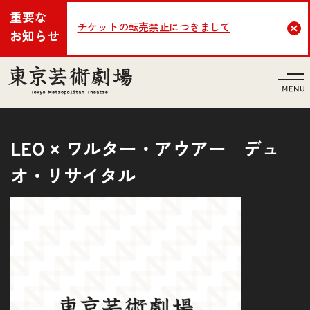
重要な
チケットの転売禁止につきまして
Cl
お知らせ
言語
LEO × ワルター・アウアー デュ
オ・リサイタル