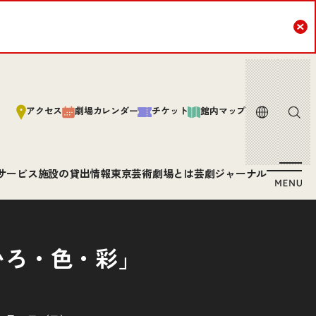
Cl
言語
サイト内
アクセス
劇場カレンダー
チケット
館内マップ
サービス
施設の貸出情報
東京芸術劇場とは
芸劇ジャーナル
いろ・色・彩」