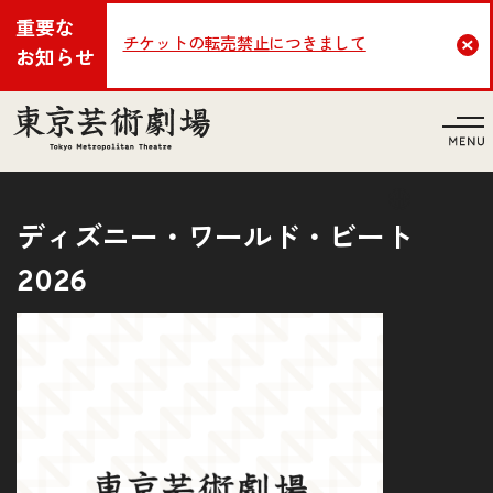
重要な
チケットの転売禁止につきまして
Cl
お知らせ
言語
ディズニー・ワールド・ビート
2026