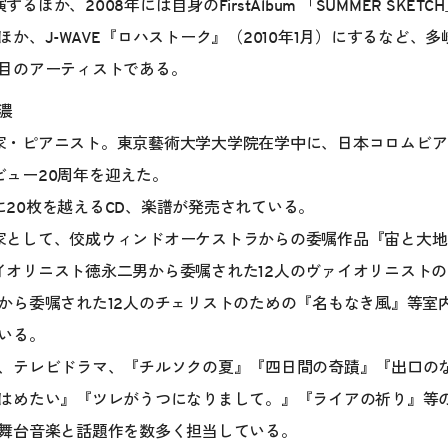
するほか、2008年には自身のFirstAlbum 「SUMMER SKE
か、J-WAVE『ロハストーク』（2010年1月）にするなど、
目のアーティストである。
濃
家・ピアニスト。東京藝術大学大学院在学中に、日本コロムビアから
ビュー20周年を迎えた。
に20枚を越えるCD、楽譜が発売されている。
家として、佼成ウィンドオーケストラからの委嘱作品『宙と大地
イオリニスト徳永二男から委嘱された12人のヴァイオリニスト
から委嘱された12人のチェリストのための『名もなき風』等室
いる。
、テレビドラマ、『チルソクの夏』『四日間の奇蹟』『出口の
はめたい』『ツレがうつになりまして。』『ライアの祈り』等
舞台音楽と話題作を数多く担当している。