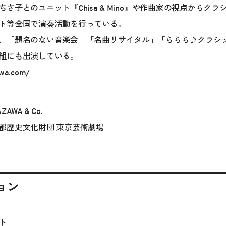
さ子とのユニット『Chisa & Mino』や作曲家の視点からク
ト等全国で演奏活動を行っている。
、「題名のない音楽会」「名曲リサイタル」「ららら♪クラシ
組にも出演している。
awa.com/
WA & Co.
都歴史文化財団 東京芸術劇場
ョン
ート