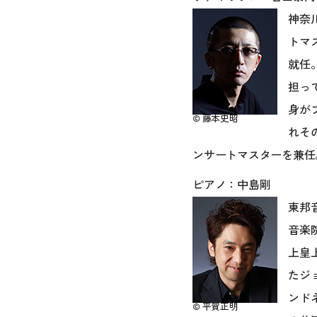
神奈
トマ
就任
担っ
身が
© 藤本史昭
れそ
ンサートマスターを兼任
ピアノ：中島剛
東邦
音楽
上皇
たジ
ンド
© 平賀正明