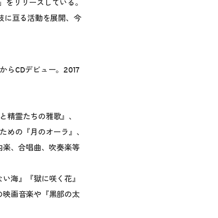
TCH」をリリースしている。
多岐に亘る活動を展開、今
CDデビュー。2017
と精霊たちの雅歌』、
のための『月のオーラ』、
内楽、合唱曲、吹奏楽等
ない海』『獄に咲く花』
の映画音楽や『黒部の太