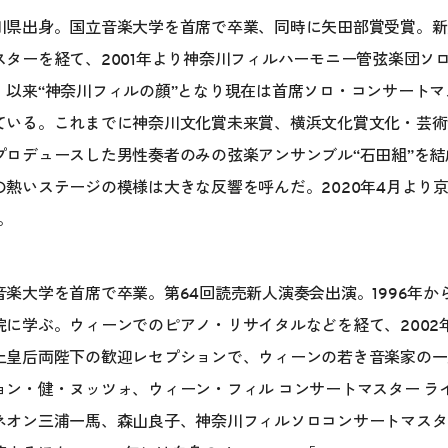
川県出身。国立音楽大学を首席で卒業、同時に矢田部賞受賞。新
スターを経て、2001年より神奈川フィルハーモニー管弦楽団ソ
。以来“神奈川フィルの顔”となり現在は首席ソロ・コンサート
ている。これまでに神奈川文化賞未来賞、横浜文化賞文化・芸術奨
プロデュースした男性奏者のみの弦楽アンサンブル“石田組”を結
の熱いステージの模様は大きな反響を呼んだ。2020年4月より
。
音楽大学を首席で卒業。第64回読売新人演奏会出演。1996年
院に学ぶ。ウィーンでのピアノ・リサイタルなどを経て、2002
上皇后両陛下の歓迎レセプションで、ウィーンの若き音楽家の一
ョン・健・ヌッツォ、ウィーン・フィル コンサートマスター ラ
ネオン三浦一馬、森山良子、神奈川フィルソロコンサートマスタ