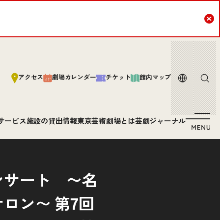
Cl
言語
サイト内
アクセス
劇場カレンダー
チケット
館内マップ
サービス
施設の貸出情報
東京芸術劇場とは
芸劇ジャーナル
ンサート 〜名
ロン〜 第7回