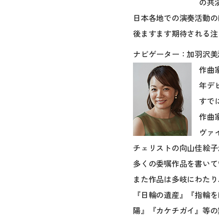
の共演
日本各地での演奏活動のほ
後ますます期待される注
ナビゲーター：加羽沢美
作曲
年デ
すで
作曲
ヴァ
チェリストの向山佳絵子
多くの委嘱作品を書いて
また作品は多岐にわたり
『日輪の遺産』『指輪を
陽』『カケチガイ』等の