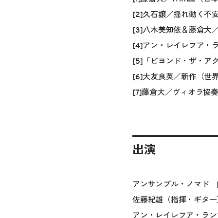
[2]久石譲／揺れ動く不
[3]八木美知依＆藤倉
[4]アン・レイレフア
[5]「ビヨンド・ザ・アクシ
[6]大友良英／新作（世
[7]藤倉大／ヴィオラ
出演
アンサンブル・ノマド [4]
佐藤紀雄（指揮・ギター）[2]
アン・レイレフア・ラン