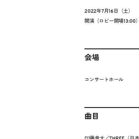
2022年7月16日（土）
開演（ロビー開場13:00
会場
コンサートホール
曲目
[1]藤倉大／THREE（日