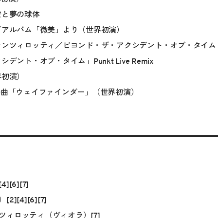
安と夢の球体
大／アルバム「微美」より（世界初演）
・ランツィロッティ／ビヨンド・ザ・アクシデント・オブ・タイム
デント・オブ・タイム」Punkt Live Remix
界初演）
協奏曲「ウェイファインダー」（世界初演）
[6][7]
[4][6][7]
ツィロッティ（ヴィオラ）[7]