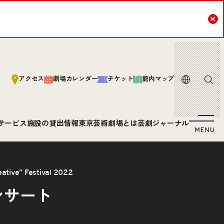
Cl
言語
サイト内
アクセス
劇場カレンダー
チケット
館内マップ
サービス
施設の貸出情報
東京芸術劇場とは
芸劇ジャーナル
e” Festival 2022
ンサート