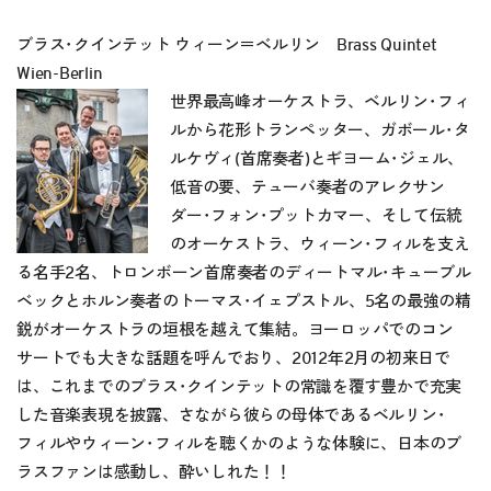
ブラス･クインテット ウィーン＝ベルリン Brass Quintet
Wien-Berlin
世界最高峰オーケストラ、ベルリン･フィ
ルから花形トランペッター、ガボール･タ
ルケヴィ(首席奏者)とギヨーム･ジェル、
低音の要、テューバ奏者のアレクサン
ダー･フォン･プットカマー、そして伝統
のオーケストラ、ウィーン･フィルを支え
る名手2名、トロンボーン首席奏者のディートマル･キューブル
ベックとホルン奏者のトーマス･イェプストル、5名の最強の精
鋭がオーケストラの垣根を越えて集結。ヨーロッパでのコン
サートでも大きな話題を呼んでおり、2012年2月の初来日で
は、これまでのブラス･クインテットの常識を覆す豊かで充実
した音楽表現を披露、さながら彼らの母体であるベルリン･
フィルやウィーン･フィルを聴くかのような体験に、日本のブ
ラスファンは感動し、酔いしれた！！