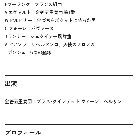
F.プーランク：フランス組曲
V.エヴァルド：金管五重奏曲 第1番
W.ピルヒナー：金づちをポケットに持った男
G.フォーレ：パヴァーヌ
J.ランナー：シュタイアー風舞曲
A.ピアソラ：リベルタンゴ、天使のミロンガ
T.ガンシュ：5つの艦隊
出演
金管五重奏団：ブラス･クインテット ウィーン＝ベルリン
プロフィール