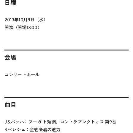
日程
2013年10月9日（水）
開演（開場18:00）
会場
コンサートホール
曲目
J.S.バッハ：フーガ ト短調、コントラプンクトゥス 第9番
S.ペレシュ：金管楽器の魅力