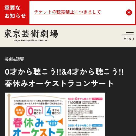
重要な
チケットの転売禁止につきまして
Cl
お知らせ
言語
芸劇&読響
0才から聴こう!!&4才から聴こう!!
春休みオーケストラコンサート