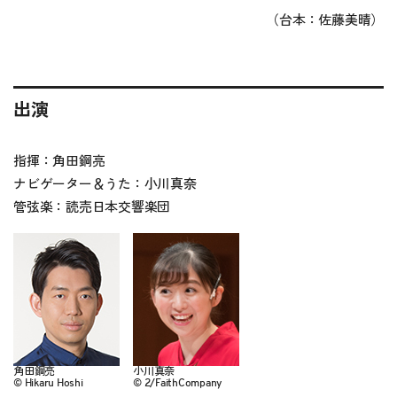
（台本：佐藤美晴）
出演
指揮：角田鋼亮
ナビゲーター＆うた：小川真奈
管弦楽：読売日本交響楽団
角田鋼亮
小川真奈
© Hikaru Hoshi
© 2/FaithCompany