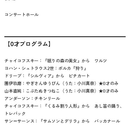
コンサートホール
【0才プログラム】
チャイコフスキー：『眠りの森の美女』から ワルツ
ヨハン・シュトラウス2世：ポルカ『狩り』
ドリーブ：『シルヴィア』から ピチカート
團伊玖磨：やぎさんゆうびん（うた：小川真奈）
★
0才のみ
山本直純：こぶたぬきつねこ（うた：小川真奈）
★
0才のみ
アンダーソン：チキンリール
チャイコフスキー：『くるみ割り人形』から あし笛の踊り、
トレパック
サン＝サーンス：『サムソンとデリラ』から バッカナール