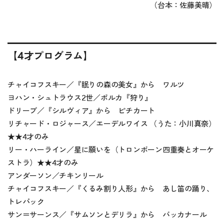
（台本：佐藤美晴）
【4才プログラム】
チャイコフスキー／『眠りの森の美女』から ワルツ
ヨハン・シュトラウス2世／ポルカ『狩り』
ドリーブ／『シルヴィア』から ピチカート
リチャード・ロジャース／エーデルワイス （うた：小川真奈）
★★
4才のみ
リー・ハーライン／星に願いを（トロンボーン四重奏とオーケ
ストラ）
★★
4才のみ
アンダーソン／チキンリール
チャイコフスキー／『くるみ割り人形』から あし笛の踊り、
トレパック
サン＝サーンス／『サムソンとデリラ』から バッカナール