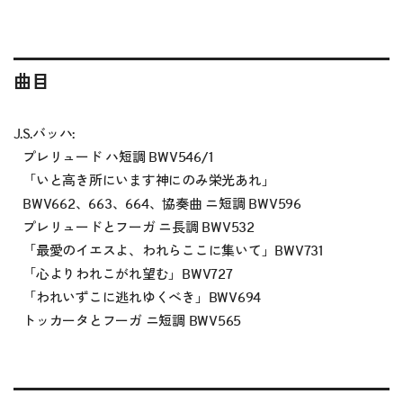
曲目
J.S.バッハ:
プレリュード ハ短調 BWV546/1
「いと高き所にいます神にのみ栄光あれ」
BWV662、663、664、協奏曲 ニ短調 BWV596
プレリュードとフーガ ニ長調 BWV532
「最愛のイエスよ、われらここに集いて」BWV731
「心よりわれこがれ望む」BWV727
「われいずこに逃れゆくべき」BWV694
トッカータとフーガ ニ短調 BWV565