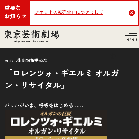
重要な
チケットの転売禁止につきまして
Cl
お知らせ
言語
東京芸術劇場提携公演
「ロレンツォ・ギエルミ オルガ
ン・リサイタル」
バッハがいま、呼吸をはじめる
……