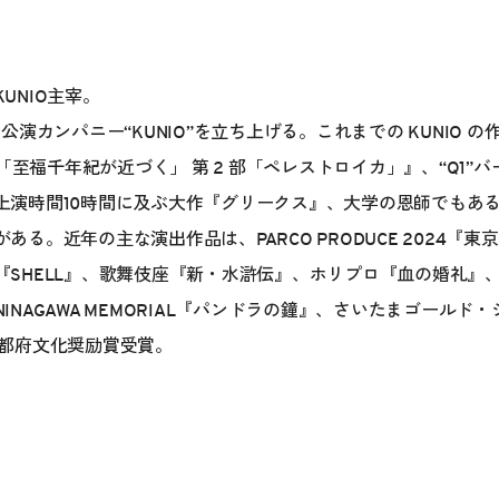
UNIO主宰。
公演カンパニー“KUNIO”を立ち上げる。これまでの KUNIO 
「至福千年紀が近づく」 第 2 部「ペレストロイカ」』、“Q1”ハ
演時間10時間に及ぶ大作『グリークス』、大学の恩師でもあ
゙ある。近年の主な演出作品は、PARCO PRODUCE 2024『東京
SHELL』、歌舞伎座『新・水滸伝』、ホリプロ『血の婚礼』、C
22 / NINAGAWA MEMORIAL『パンドラの鐘』、さいたまゴー
京都府文化奨励賞受賞。