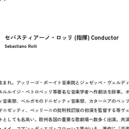
セバスティアーノ・ロッリ (指揮) Conductor
Sebastiano Rolli
生まれ。アッリーゴ・ボーイト音楽院とジュゼッペ・ヴェルデ
エルルイジ・ペトロベッリ等著名な音楽学者へ作劇法を師事。
ィ音楽祭、ベルガモのドニゼッティ音楽祭、カターニアのベッ
ドニゼッティ、ベッリーニの批判校訂版の初演を監督する等ヴ
トとしても名高い。欧州各国の重要な歌劇場へ数多く出演。共
・メイ、フアン・ディエゴ・フローレス等がいる。著作に「音