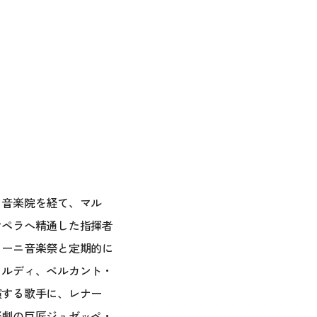
ィ音楽院を経て、マル
オペラへ精通した指揮者
リーニ音楽祭と定期的に
ェルディ、ベルカント・
演する歌手に、レナー
楽劇の巨匠ジュゼッペ・