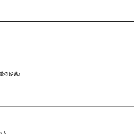
『愛の妙薬』
ッリ