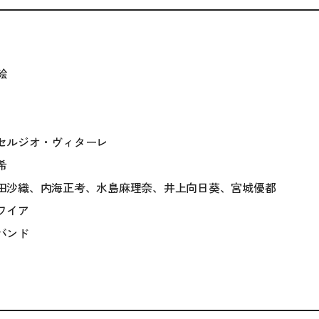
絵
セルジオ・ヴィターレ
希
田沙織、内海正考、水島麻理奈、井上向日葵、宮城優都
ワイア
バンド