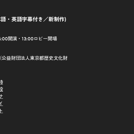
本語・英語字幕付き／新制作)
4:00開演・13:00ロビー開場
（公益財団法人東京都歴史文化財
特
設
サ
イ
ト