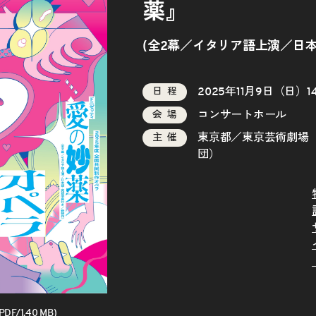
薬』
(全2幕／イタリア語上演／日
2025年11月9日（日）1
日程
コンサートホール
会場
東京都／東京芸術劇場
主催
団）
/1.40 MB)