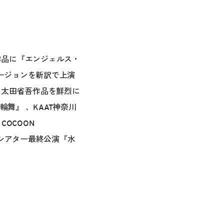
の作品に『エンジェルス・
゙ージョンを新訳で上演
る太田省吾作品を鮮烈に
輪舞』 、KAAT神奈川
OCOON
ルド・シアター最終公演『水