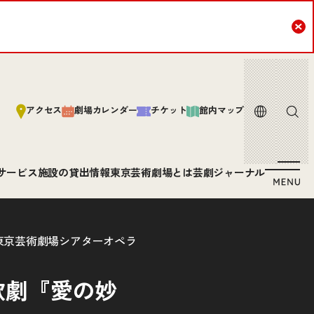
Cl
言語
サイト内
アクセス
劇場カレンダー
チケット
館内マップ
サービス
施設の貸出情報
東京芸術劇場とは
芸劇ジャーナル
 東京芸術劇場シアターオペラ
歌劇『愛の妙