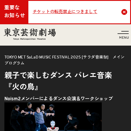
重要な
チケットの転売禁止につきまして
Cl
お知らせ
言語
TOKYO MET SaLaD MUSIC FESTIVAL 2025 [サラダ音楽祭] メイン
プログラム
親子で楽しむダンス バレエ音楽
『火の鳥』
Noism2メンバーによるダンス公演＆ワークショップ