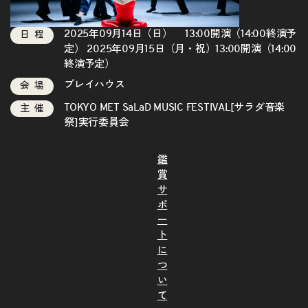
2025年09月14日（日） 13:00開演（14:00終演予
日程
定） 2025年09月15日（月・祝）13:00開演（14:00
終演予定）
プレイハウス
会場
TOKYO MET SaLaD MUSIC FESTIVAL[サラダ音楽
主催
祭]実行委員会
鑑
賞
サ
ポ
ー
ト
に
つ
い
て