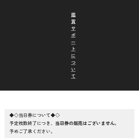
鑑
賞
サ
ポ
ー
ト
に
つ
い
て
◆◇当日券について◆◇
予定枚数終了につき、
当日券の販売はございません。
予めご了承ください。