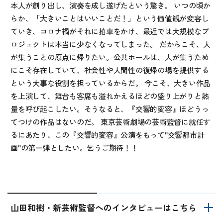
本人が創り出し、演奏を成し遂げたという驚き。 いつの頃か
らか、「大きいことはいいことだ！」という価値観が変容し
ていき、コロナ禍がそれに拍車をかけ、最近では大規模なプ
ロジェクトは本当に少なくなってしまった。 だからこそ、人
が集うことの原点に帰りたい。公共ホールは、人が集うため
にこそ存在していて、社会性や人間性の復帰の場を提供する
という大事な役割を担っているからだ。 今こそ、大きい作品
を上演して、舞台も客席も溢れかえるほどの盛り上がりと熱
量を呼び起こしたい。そうなると、『交響的変容』ほどうっ
てつけの作品はないのだ。 東京芸術劇場の芸術監督に就任す
るにあたり、この『交響的変容』公演をもって"交響都市計
画"の第一弾としたい。乞うご期待！！
山田和樹・新芸術監督へのインタビューはこちら