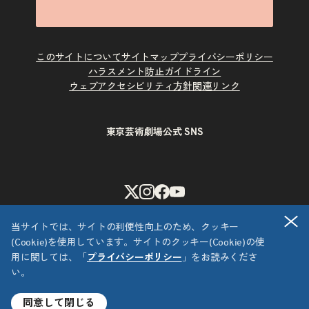
このサイトについて
サイトマップ
プライバシーポリシー
ハラスメント防止ガイドライン
ウェブアクセシビリティ方針
関連リンク
東京芸術劇場公式 SNS
X
Instagram
Facebook
Youtube
閉
当サイトでは、サイトの利便性向上のため、クッキー
(Cookie)を使用しています。サイトのクッキー(Cookie)の使
用に関しては、「
プライバシーポリシー
」をお読みくださ
い。
Copyright © 公益財団法人東京都歴史文化財団 東京芸術劇場
All Rights Reserved.
同意して閉じる