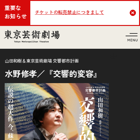
重要な
チケットの転売禁止につきまして
Cl
お知らせ
言語
山田和樹＆東京芸術劇場 交響都市計画
水野修孝／『交響的変容』