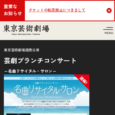
重要な
チケットの転売禁止につきまして
Cl
お知らせ
言語
東京芸術劇場提携公演
芸劇ブランチコンサート
～名曲リサイタル・サロン～