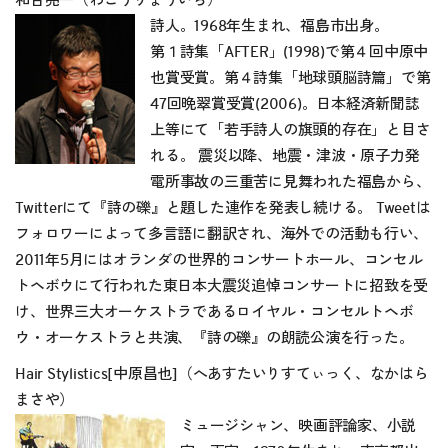
和合亮一（わごうりょういち）
詩人。1968年生まれ、福島市出身。
第１詩集「AFTER」(1998)で第４回中原中
也賞受賞。第４詩集「地球頭脳詩篇」で第
47回晩翠賞受賞(2006)。日本経済新聞誌
上等にて「若手詩人の旗頭的存在」と目さ
れる。 震災以降、地震・津波・原子力発
電所事故の三重苦に見舞われた福島から、
Twitterにて『詩の礫』と題した連作を発表し続ける。 Tweetは
フォロワーによって多言語に翻訳され、海外での活動も行い、
2011年5月にはオランダの世界的コンサートホール、コンセル
トヘボウにて行われた東日本大震災追悼コンサートに招致を受
け、世界三大オーケストラであるロイヤル・コンセルトヘボ
ウ・オーケストラと共演、『詩の礫』の朗読公演を行った。
Hair Stylistics[中原昌也]（へあすたいりすてぃっく、なかはら
まさや）
ミュージシャン、映画評論家、小説