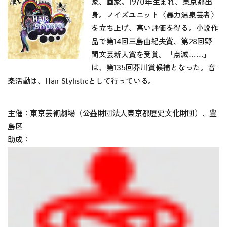
家、画家。1970年生まれ、東京都出
身。ノイズユニット〈暴力温泉芸者〉
を立ち上げ、高い評価を得る。小説作
品で第14回三島由紀夫賞、第28回野
間文芸新人賞を受賞。「点滅……」
は、第135回芥川賞候補となった。音
楽活動は、Hair Stylisticとして行っている。
主催：東京芸術劇場（公益財団法人東京都歴史文化財団）、豊
島区
助成：