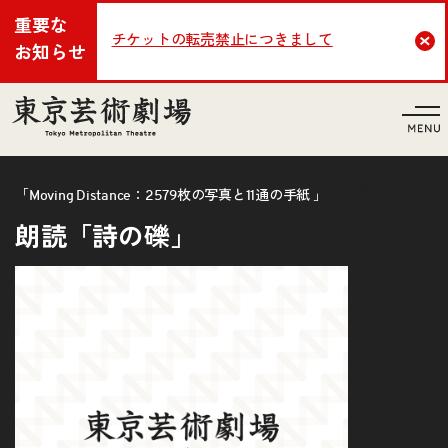
重要な
チケットの転売禁止につきまして
Cl
お知らせ
言語
「Moving Distance：2579枚の写真と11通の手紙 」
朗読「詩の礫」