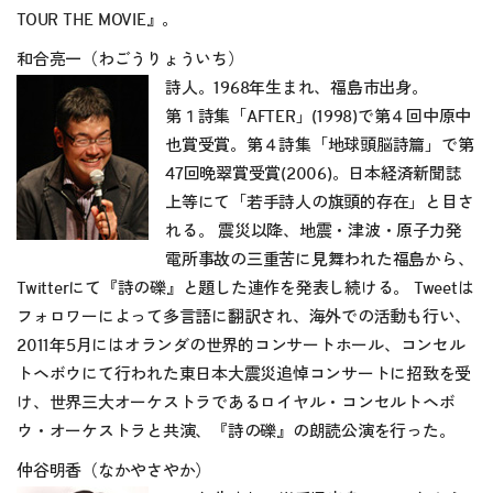
TOUR THE MOVIE』。
和合亮一（わごうりょういち）
詩人。1968年生まれ、福島市出身。
第１詩集「AFTER」(1998)で第４回中原中
也賞受賞。第４詩集「地球頭脳詩篇」で第
47回晩翠賞受賞(2006)。日本経済新聞誌
上等にて「若手詩人の旗頭的存在」と目さ
れる。 震災以降、地震・津波・原子力発
電所事故の三重苦に見舞われた福島から、
Twitterにて『詩の礫』と題した連作を発表し続ける。 Tweetは
フォロワーによって多言語に翻訳され、海外での活動も行い、
2011年5月にはオランダの世界的コンサートホール、コンセル
トヘボウにて行われた東日本大震災追悼コンサートに招致を受
け、世界三大オーケストラであるロイヤル・コンセルトヘボ
ウ・オーケストラと共演、『詩の礫』の朗読公演を行った。
仲谷明香（なかやさやか）