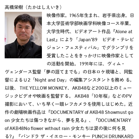
高橋栄樹（たかはしえいき）
映像作家。1965年生まれ、岩手県出身。日
本大学芸術学部映画学科映像コース卒業。
大学生時代、ビデオアート作品『Alone at
Last』により「Japan’89 ビデオ・テレビ
ジョン・フェスティバル」でグランプリを
受賞したことをきっかけに映像作家として
の活動を開始。 1991年には、ヴィム・
ヴェンダース監督「夢の涯てまでも」の日本ロケ現場と、同監
督によるＵ2「Night and Day」の編集アシスタントを務め る。
以後、 THE YELLOW MONKEY、AKB48など200以上のミュー
ジックビデオや映画を監督する。 AKB48「10年桜」などのPV
撮影において、いち早く一眼レフカメラを使用しはじめた。近
作の劇場映画作品は『DOCUMENTARY of AKB48 Showmust go
on 少女たちは傷つきながら、夢を見る』、『DOCUMENTARY
of AKB48No flower without rain 少女たちは涙の後に何を見
る?』『パンドラ ザ・イエロー・モンキー PUNCH DRUNKARD