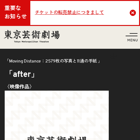
重要な
チケットの転売禁止につきまして
Cl
お知らせ
言語
「Moving Distance：2579枚の写真と11通の手紙 」
「after」
〈映像作品〉