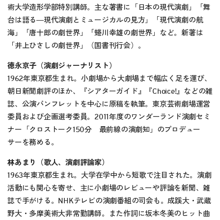
術大学造形学部特別講師。主な著書に「日本の現代演劇」「舞
台は語る―現代演劇とミュージカルの見方」「現代演劇の航
海」「唐十郎の劇世界」「蜷川幸雄の劇世界」など。新著は
「井上ひさしの劇世界」（国書刊行会）。
徳永京子（演劇ジャーナリスト）
1962年東京都生まれ。小劇場から大劇場まで幅広く足を運び、
朝日新聞劇評のほか、『シアターガイド』『Choice!』などの雑
誌、公演パンフレットを中心に原稿を執筆。東京芸術劇場運営
委員および企画選考委員。2011年度のワンダーランド演劇セミ
ナー「クロストーク150分 最前線の演劇知」のプロデュー
サーを務める。
林あまり（歌人、演劇評論家）
1963年東京都生まれ。大学在学中から短歌で注目された。演劇
活動にも関心を寄せ、主に小劇場のレビューや評論を新聞、雑
誌で手がける。NHKテレビの演劇番組の司会も。成蹊大・武蔵
野大・多摩美術大非常勤講師。また作詞に坂本冬美のヒット曲