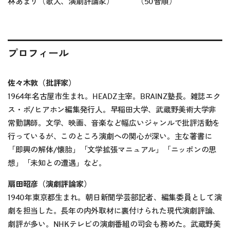
林あまり（歌人、演劇評論家） （50音順）
プロフィール
佐々木敦（批評家）
1964年名古屋市生まれ。HEADZ主宰。BRAINZ塾長。雑誌エク
ス・ポ/ヒアホン編集発行人。早稲田大学、武蔵野美術大学非
常勤講師。文学、映画、音楽など幅広いジャンルで批評活動を
行っているが、このところ演劇への関心が深い。主な著書に
「即興の解体/懐胎」「文学拡張マニュアル」「ニッポンの思
想」「未知との遭遇」など。
扇田昭彦（演劇評論家）
1940年東京都生まれ。朝日新聞学芸部記者、編集委員として演
劇を担当した。長年の内外取材に裏付けられた現代演劇評論、
劇評が多い。NHKテレビの演劇番組の司会も務めた。武蔵野美