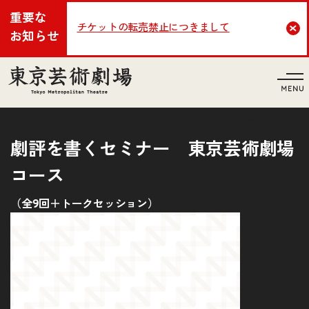
重要な
チケットの転売禁止につきまして
Cl
お知らせ
言語
劇評を書くセミナー 東京芸術劇場
コース
（全9回＋トークセッション）