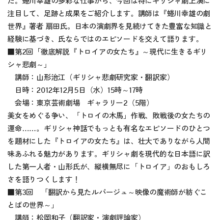
た。蜷川幸雄の多彩な仕事から、今回は特にギリシャ劇上演に
注目して、足跡と成果をご紹介します。講師は『蜷川幸雄の劇
世界』著者 扇田氏。日本の演劇界を見続けてきた豊富な知識と
経験に基づき、氏ならではのエピソードを交えて語ります。
■第2回「徹底解説『トロイアの女たち』～現代に生きるギリ
シャ悲劇～」
講師：山形治江（ギリシャ悲劇研究家・翻訳家）
日時：2012年12月5日（水）15時～17時
会場：東京芸術劇場 ギャラリー2（5階）
美女をめぐる争い、「トロイの木馬」作戦、敗戦後の女たちの
運命……。ギリシャ神話でもっとも有名なエピソードのひとつ
を題材にした『トロイアの女たち』は、壮大でありながら人間
味あふれる魅力があります。ギリシャ劇を現代的な日本語に訳
した第一人者・山形氏が、縦横無尽に「トロイア」のおもしろ
さを語りつくします！
■第3回 「翻訳から見たルパージュ～映像の魔術師が紡ぐこ
とばの世界～」
講師：松岡和子（翻訳家・演劇評論家）