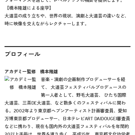
フォーマンスを通して、レベルアップの機会を提供します。
【橋本隆雄による座学】
大道芸の成り立ちや、世界の現状、演劇と大道芸の違いなど、
時に映像を交えながらレクチャーします。
プロフィール
アカデミー監修 橋本隆雄
音楽・演劇の企画制作プロデューサーを経
て、 大道芸フェスティバルプロデュースの
第一人者として、野毛大道芸、 ひたち国際
大道芸、三茶DE大道芸、など数多くのフェスティバルに関わ
る。2002年より東京都ヘブンアーティスト計画審査員、愛知
万博東京都プロデューサー、日本テレビART DAIDOUGEI審査員
などに携わり、現在も国内外の大道芸フェスティバルを年間約
20以上手掛け、世界を渡り歩く。平成15年、東京都文化功労者