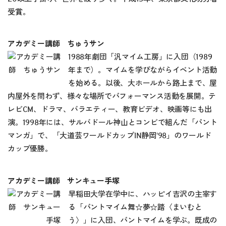
受賞。
アカデミー講師 ちゅうサン
1988年劇団「汎マイム工房」に入団（1989
年まで）。マイムを学びながらイベント活動
を始める。以後、大ホールから路上まで、屋
内屋外を問わず、様々な場所でパフォーマンス活動を展開。テ
レビCM、ドラマ、バラエティー、教育ビデオ、映画等にも出
演。1998年には、サルバドール神山とコンビで組んだ「パント
マンガ」で、「大道芸ワールドカップIN静岡‛98」のワールド
カップ優勝。
アカデミー講師 サンキュー手塚
早稲田大学在学中に、ハッピイ吉沢の主宰す
る「パントマイム舞☆夢☆踏〈まいむと
う〉」に入団、パントマイムを学ぶ。既成の