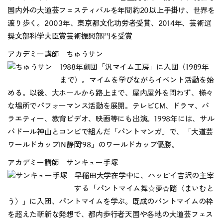
国内外の大道芸フェスティバルを年間約20以上手掛け、世界を
渡り歩く。2003年、東京都文化功労者受賞、2014年、芸術選
奨文部科学大臣賞芸術振興部門を受賞
アカデミー講師 ちゅうサン
1988年劇団「汎マイム工房」に入団（1989年
まで）。マイムを学びながらイベント活動を始
める。以後、大ホールから路上まで、屋内屋外を問わず、様々
な場所でパフォーマンス活動を展開。テレビCM、ドラマ、バ
ラエティー、教育ビデオ、映画等にも出演。1998年には、サル
バドール神山とコンビで組んだ「パントマンガ」で、「大道芸
ワールドカップIN静岡‛98」のワールドカップ優勝。
アカデミー講師 サンキュー手塚
早稲田大学在学中に、ハッピイ吉沢の主宰
する「パントマイム舞☆夢☆踏〈まいむと
う〉」に入団、パントマイムを学ぶ。既成のパントマイムの枠
を超えた斬新な発想で、都内歩行者天国や各地の大道芸フェス