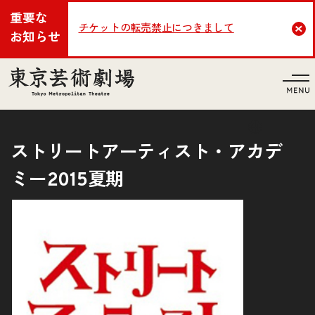
重要な
チケットの転売禁止につきまして
Cl
お知らせ
言語
ストリートアーティスト・アカデ
ミー2015夏期