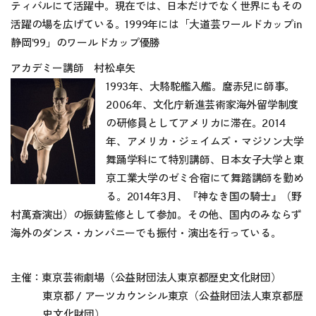
ティバルにて活躍中。現在では、日本だけでなく世界にもその
活躍の場を広げている。1999年には「大道芸ワールドカップin
静岡‛99」のワールドカップ優勝
アカデミー講師 村松卓矢
1993年、大駱駝艦入艦。麿赤兒に師事。
2006年、文化庁新進芸術家海外留学制度
の研修員としてアメリカに滞在。2014
年、アメリカ・ジェイムズ・マジソン大学
舞踊学科にて特別講師、日本女子大学と東
京工業大学のゼミ合宿にて舞踏講師を勤め
る。2014年3月、『神なき国の騎士』（野
村萬斎演出）の振鋳監修として参加。その他、国内のみならず
海外のダンス・カンパニーでも振付・演出を行っている。
主催：東京芸術劇場（公益財団法人東京都歴史文化財団）
東京都 / アーツカウンシル東京（公益財団法人東京都歴
史文化財団）